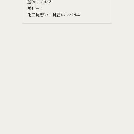
趣味 : ゴルフ
勉強中 :
化工見習い：見習いレベル4