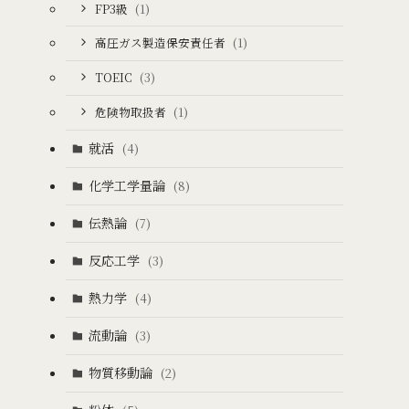
FP3級
(1)
高圧ガス製造保安責任者
(1)
TOEIC
(3)
危険物取扱者
(1)
就活
(4)
化学工学量論
(8)
伝熱論
(7)
反応工学
(3)
熱力学
(4)
流動論
(3)
物質移動論
(2)