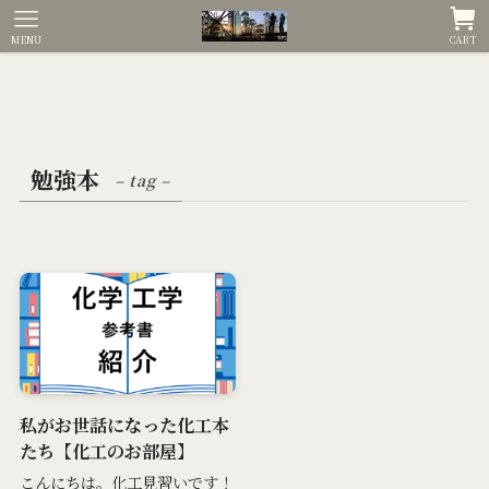
MENU
CART
勉強本
– tag –
私がお世話になった化工本
たち【化工のお部屋】
こんにちは。化工見習いです！