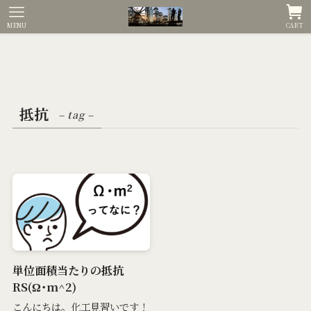
MENU
CART
抵抗
– tag –
単位面積当たりの抵抗
RS(Ω･m^2)
こんにちは。化工見習いです！