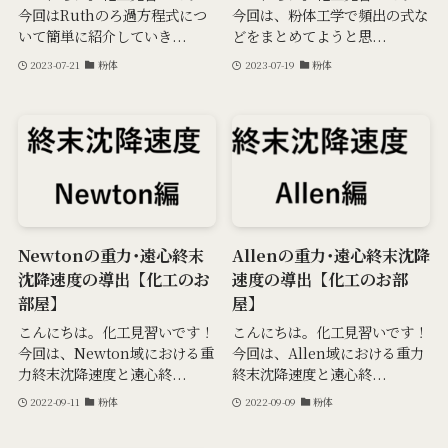
今回はRuthのろ過方程式につ
今回は、粉体工学で頻出の式な
いて簡単に紹介していき...
どをまとめてようと思...
2023-07-21
粉体
2023-07-19
粉体
Newtonの重力･遠心終末
Allenの重力･遠心終末沈降
沈降速度の導出【化工のお
速度の導出【化工のお部
部屋】
屋】
こんにちは。化工見習いです！
こんにちは。化工見習いです！
今回は、Newton域における重
今回は、Allen域における重力
力終末沈降速度と遠心終...
終末沈降速度と遠心終...
2022-09-11
粉体
2022-09-09
粉体