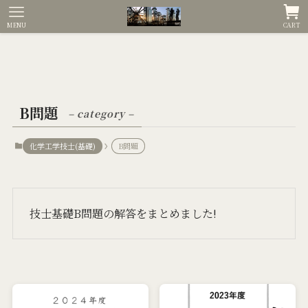
MENU
CART
B問題
– category –
化学工学技士(基礎)
B問題
技士基礎B問題の解答をまとめました!