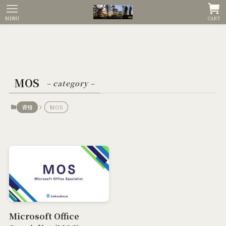
MENU
CART
MOS
– category –
資格
MOS
Microsoft Office