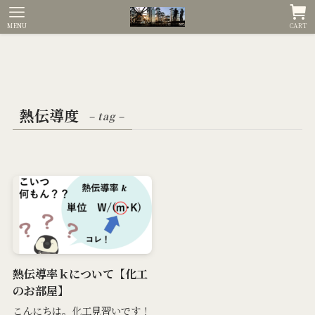
MENU
CART
熱伝導度
– tag –
熱伝導率ｋについて【化工
のお部屋】
こんにちは。化工見習いです！