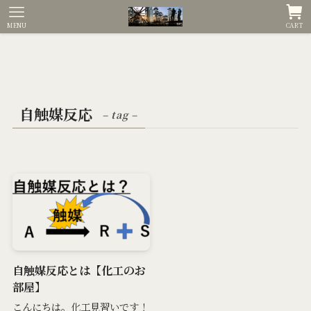
MENU
CART
自触媒反応
– tag –
自触媒反応とは【化工のお
部屋】
こんにちは。化工見習いです！