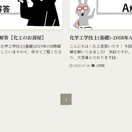
B-解答【化工のお部屋】
化学工学技士(基礎)-2018
学工学技士(基礎)2019年のB問題
こんにちは！化工見習いです！ 今回は
をしていますので、併せてご覧くださ
題を解いてみました! 余談ですが
り、大変喜んでおります🙌...
2022-07-20
A問題
1