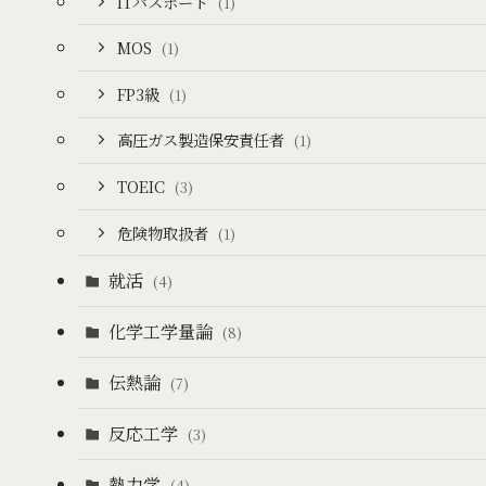
ITパスポート
(1)
MOS
(1)
FP3級
(1)
高圧ガス製造保安責任者
(1)
TOEIC
(3)
危険物取扱者
(1)
就活
(4)
化学工学量論
(8)
伝熱論
(7)
反応工学
(3)
熱力学
(4)