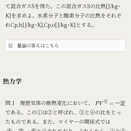
て混合ガスSを得た。この混合ガスSの比熱[J/kg･
K]を求めよ。水素分子と酸素分子の比熱をそれぞ
れCp,h[J/kg･K],Cp,o[J/kg･K]とする。
量論の答えはこちら
熱力学
P
V
①
=
一
定
問.1 理想気体の断熱変化において、
①
一
定
である。この①は②と呼ばれ、③と④の比をとっ
たものである。また、マイヤーの関係式では
④
−
③
=
⑤
と示されており、これらから、④と③