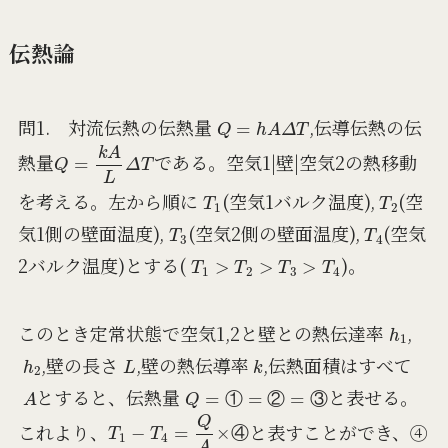
伝熱論
Q
=
h
A
Δ
T
問1. 対流伝熱の伝熱量
,伝導伝熱の伝
Q
=
k
A
L
Δ
T
熱量
である。空気1|壁|空気2の熱移動
T
1
T
2
を考える。左から順に
(空気1バルク温度),
(空
T
3
T
4
気1側の壁面温度),
(空気2側の壁面温度),
(空気
T
1
>
T
2
>
T
3
>
T
4
2バルク温度)とする(
)。
h
1
このとき定常状態で空気1,2と壁との熱伝達率
,
h
2
L
k
,壁の長さ
,壁の熱伝導率
,伝熱面積はすべて
A
Q
=
①
=
②
=
③
とすると、伝熱量
と表せる。
①
②
③
T
1
−
T
4
=
Q
A
×
④
これより、
と表すことができ、④
④