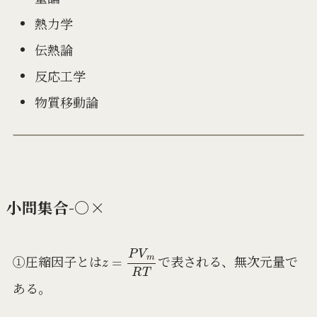
熱力学
伝熱論
反応工学
物質移動論
小問集合-○×
z
=
P
V
m
R
T
①圧縮因子とは
で表される、無次元量で
ある。