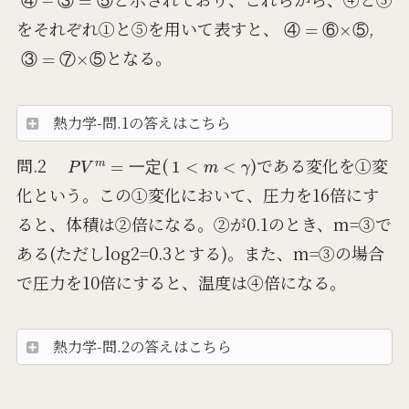
④
③
⑤
④
=
⑥
×
⑤
をそれぞれ①と⑤を用いて表すと、
,
④
⑥
⑤
③
=
⑦
×
⑤
となる。
③
⑦
⑤
熱力学-問.1の答えはこちら
P
V
m
=
一
定
1
<
m
<
γ
問.2
(
)である変化を①変
一
定
化という。この①変化において、圧力を16倍にす
ると、体積は②倍になる。②が0.1のとき、m=③で
ある(ただしlog2=0.3とする)。また、m=③の場合
で圧力を10倍にすると、温度は④倍になる。
熱力学-問.2の答えはこちら