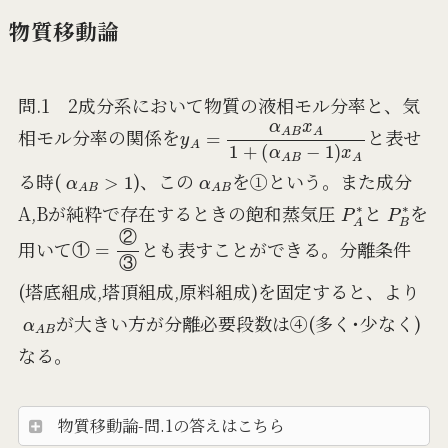
物質移動論
問.1 2成分系において物質の液相モル分率と、気
y
(
α
A
A
=
B
α
−
A
1
B
)
x
x
A
A
1
+
相モル分率の関係を
と表せ
α
A
B
>
1
α
A
B
る時(
)、この
を①という。また成分
P
A
∗
P
B
∗
A,Bが純粋で存在するときの飽和蒸気圧
と
を
①
=
②
③
用いて
とも表すことができる。分離条件
②
①
③
(塔底組成,塔頂組成,原料組成)を固定すると、より
α
A
B
が大きい方が分離必要段数は④(多く･少なく)
なる。
物質移動論-問.1の答えはこちら