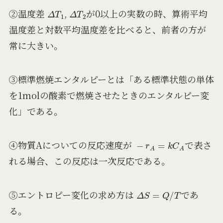
Δ
T
1
Δ
T
2
②温度差
,
が0以上の実数の時、算術平均
温度差と対数平均温度差を比べると、前者の方が
常に大きい。
③標準燃焼エンタルピーとは「ある標準状態の単体
を1molの酸素で燃焼させたときのエンタルピー変
化」である。
−
r
A
=
k
C
A
④物質Aについての反応速度が
で表さ
れる場合、この反応は一次反応である。
Δ
S
=
Q
/
T
⑤エントロピー変化の求め方は
であ
る。