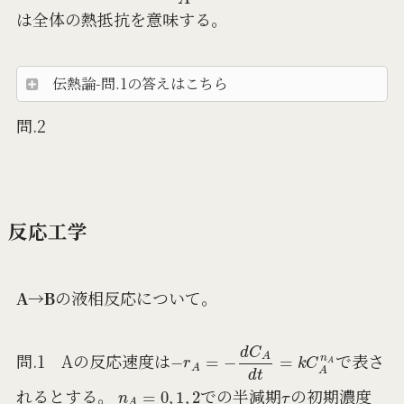
は全体の熱抵抗を意味する。
伝熱論-問.1の答えはこちら
問.2
反応工学
A→B
の液相反応について。
−
r
A
=
−
d
C
A
d
t
=
k
C
A
n
A
問.1 Aの反応速度は
で表さ
n
A
=
0
,
1
,
2
τ
れるとする。
での半減期
の初期濃度