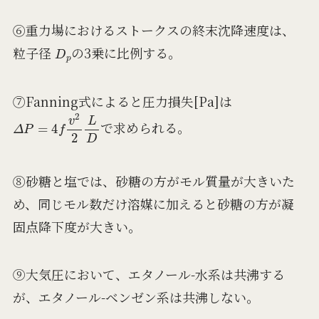
⑥重力場におけるストークスの終末沈降速度は、
D
p
粒子径
の3乗に比例する。
⑦Fanning式によると圧力損失[Pa]は
Δ
P
=
4
f
v
2
2
L
D
で求められる。
⑧砂糖と塩では、砂糖の方がモル質量が大きいた
め、同じモル数だけ溶媒に加えると砂糖の方が凝
固点降下度が大きい。
⑨大気圧において、エタノール-水系は共沸する
が、エタノール-ベンゼン系は共沸しない。