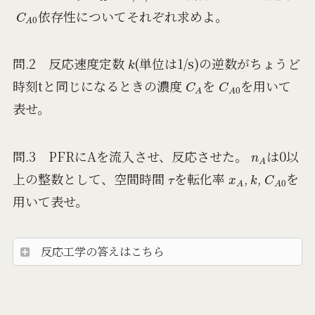
C
A
0
依存性についてそれぞれ求めよ。
k
問.2 反応速度定数
(単位は1/s)の逆数がちょうど
C
A
C
A
0
時刻tと同じになるときの濃度
を
を用いて
表せ。
n
A
問.3 PFRにAを流入させ、反応させた。
は0以
τ
x
A
k
C
A
0
上の整数として、空間時間
を転化率
,
,
を
用いて表せ。
反応工学の答えはこちら